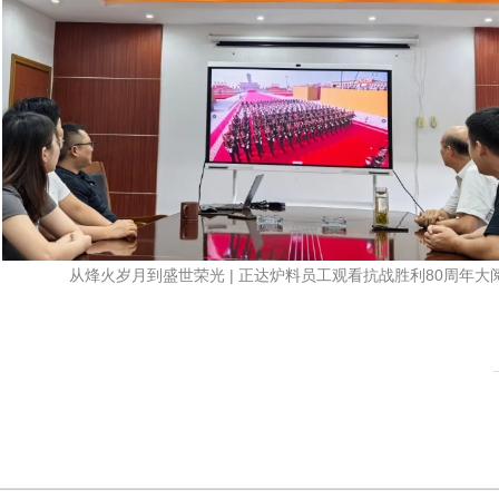
从烽火岁月到盛世荣光 | 正达炉料员工观看抗战胜利80周年大